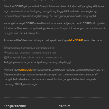
Masuk ke 3DBET gak perlu ribet. Cukup klik link resmi atau link alternatif yang lagi aktif, terus
login pakai akun kamu. Buat yang baru gabung, tinggal daftar dan isi data singkat aja.
Semua data pemain dilindungi teknologi SSL encryption, jadi aman dari tangan jahil.
Kadang situs kayak 3DBET suka diblokir di Indonesia, tapi jangan panik! 3DBET rutin update
link alternatif biar kamu tetap bisa login kapan pun. Simpan link cadangan dari sumber resmi
biar gak salah masuk situs palsu.
Bonusnya Gila-Gilaan Nah ini bagian paling asik! Yuk login
daftar 3DBET
, kamu bisa dapet:
🎁 Bonus new member buat yang baru daftar.
💸 Cashback harian biar makin semangat main.
🎰 Free spin slot gacor buat nambah peluang jackpot.
Jadi gak perlu modal gede, tapi peluang menang tetep tinggi!
Main dengan
login 3DBET
tuh bukan cuma cari hiburan, tapi juga cari cuan dengan cara fun.
Desain websitenya modern, transaksinya cepat, dan customer service-nya responsif
banget. Jadi kalau kamu mau tempat main slot online yang santai tapi serius ngasih
menang, 3DBET jawabannya!
Kebijaksanaan
Platform