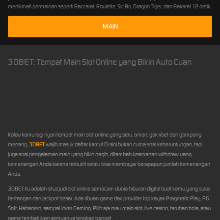
menikmati permainan seperti Baccarat, Roulette, Sic Bo, Dragon Tiger, dan Bakarat 12 detik.
MAIN
3DBET: Tempat Main Slot Online yang Bikin Auto Cuan
3DBET: Tempat Main Slot
Online yang Bikin Auto Cuan
Kalau kamu lagi nyari tempat main slot online yang seru, aman, gak ribet dan gampang
menang,
3DBET
wajib masuk daftar kamu! Di sini bukan cuma soal keberuntungan, tapi
juga soal pengalaman main yang bikin nagih, ditambah keamanan withdraw uang
kemenangan Anda karena terbukti selalu bisa membayar berapapun jumlah kemenangan
Anda.
3DBET itu adalah situs judi slot online semacam dunia hiburan digital buat kamu yang suka
tantangan dan jackpot besar. Ada ribuan game dari provider top kayak Pragmatic Play, PG
Soft, Habanero, sampai Joker Gaming. Pilih aja mau main slot, live casino, taruhan bola, atau
game tembak ikan semuanya lengkap banget.