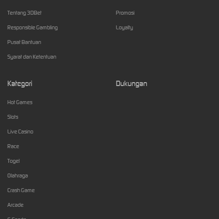
Tentang 3DBet
Promosi
Responsible Gambling
Loyalty
Pusat Bantuan
Syarat dan Ketentuan
Kategori
Dukungan
Hot Games
Slots
Live Casino
Race
Togel
Olahraga
Crash Game
Arcade