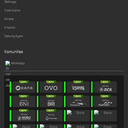
Olahraga
Crash Game
Arcade
E-Sports
Sabung Ayam
Komunitas
Whatsapp