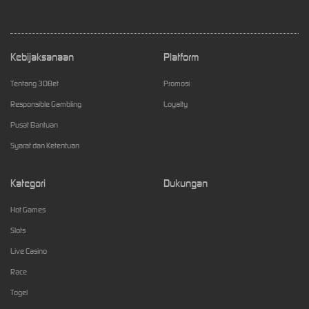
Kebijaksanaan
Platform
Tentang 3DBet
Promosi
Responsible Gambling
Loyalty
Pusat Bantuan
Syarat dan Ketentuan
Kategori
Dukungan
Hot Games
Slots
Live Casino
Race
Togel