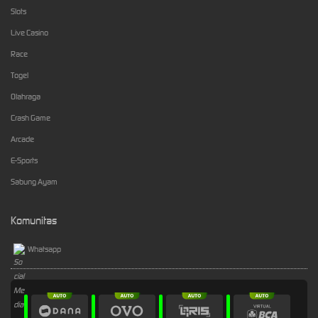
Slots
Live Casino
Race
Togel
Olahraga
Crash Game
Arcade
E-Sports
Sabung Ayam
Komunitas
Whatsapp