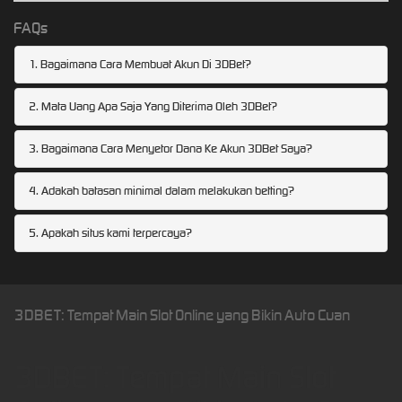
FAQs
1. Bagaimana Cara Membuat Akun Di 3DBet?
2. Mata Uang Apa Saja Yang Diterima Oleh 3DBet?
3. Bagaimana Cara Menyetor Dana Ke Akun 3DBet Saya?
4. Adakah batasan minimal dalam melakukan betting?
5. Apakah situs kami terpercaya?
3DBET: Tempat Main Slot Online yang Bikin Auto Cuan
3DBET: Tempat Main Slot