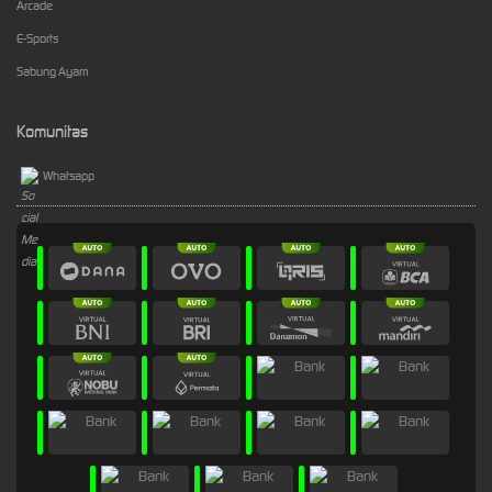
Arcade
E-Sports
Sabung Ayam
Komunitas
Whatsapp