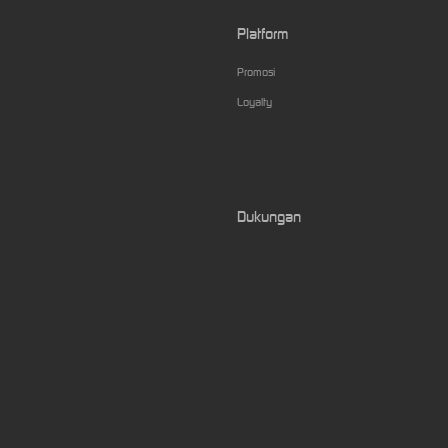
Platform
Promosi
Loyalty
Dukungan