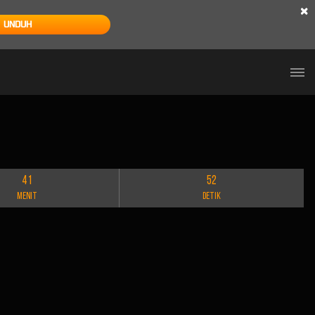
×
UNDUH
41
51
MENIT
DETIK