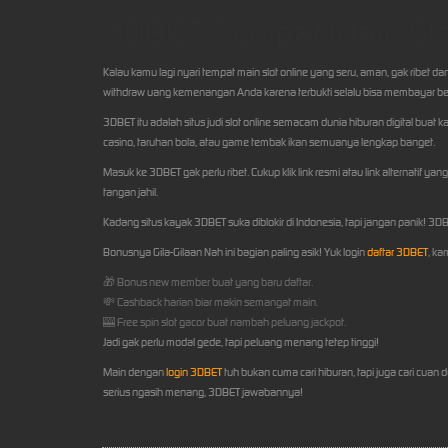
3DBET: Tempat Main Slo
Kalau kamu lagi nyari tempat main slot online yang seru, aman, gak ribet
withdraw uang kemenangan Anda karena terbukti selalu bisa membayar 
3DBET itu adalah situs judi slot online semacam dunia hiburan digital buat 
casino, taruhan bola, atau game tembak ikan semuanya lengkap banget.
Masuk ke 3DBET gak perlu ribet. Cukup klik link resmi atau link alternatif yan
tangan jahil.
Kadang situs kayak 3DBET suka diblokir di Indonesia, tapi jangan panik! 3DBE
Bonusnya Gila-Gilaan Nah ini bagian paling asik! Yuk login
daftar 3DBET
, ka
🎁 Bonus new member buat yang baru daftar.
💸 Cashback harian biar makin semangat main.
🎰 Free spin slot gacor buat nambah peluang jackpot.
Jadi gak perlu modal gede, tapi peluang menang tetep tinggi!
Main dengan
login 3DBET
tuh bukan cuma cari hiburan, tapi juga cari cuan
serius ngasih menang, 3DBET jawabannya!