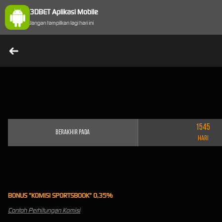
3DBET Aplikasi Mobile
Jangan tampilkan lagi hari ini
1545
BERAKHIR PADA
HARI
BONUS "KOMISI SPORTSBOOK" 0,35%
Contoh Perhitungan Komisi