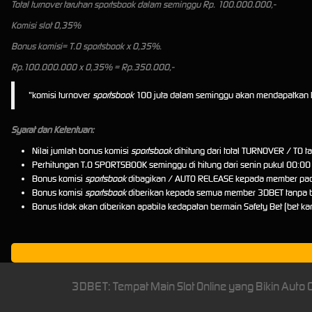
Total turnover taruhan sportsbook dalam seminggu Rp. 100.000.000,-
Komisi slot 0,35%
Bonus komisi= T.O sportsbook x 0,35%.
Rp.100.000.000 x 0,35% = Rp.350.000,-
"komisi turnover
sportsbook
100 juta dalam seminggu akan mendapatkan k
Syarat dan Ketentuan:
Nilai jumlah bonus komisi
sportsbook
dihitung dari total TURNOVER / TO t
Perhitungan T.O SPORTSBOOK seminggu di hitung dari senin pukul 00:00 
Bonus komisi
sportsbook
dibagikan / AUTO RELEASE kepada member pada h
Bonus komisi
sportsbook
diberikan kepada semua member 3DBET tanpa b
Bonus tidak akan diberikan apabila kedapatan bermain Safety Bet (bet ka
3DBET: Tempat Main Slot Online yang Bikin Auto 