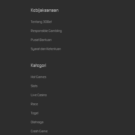
Kebijaksanaan
Tentang 3DBet
Responsible Gambling
Pusat Bantuan
Syarat dan Ketentuan
Kategori
Hot Games
Slots
Live Casino
Race
Togel
Olahraga
Crash Game