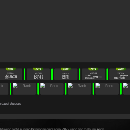
k dapat diproses
idukung oleh Layanan Pelanggan profesional 24/7 yang siap melayani Anda.