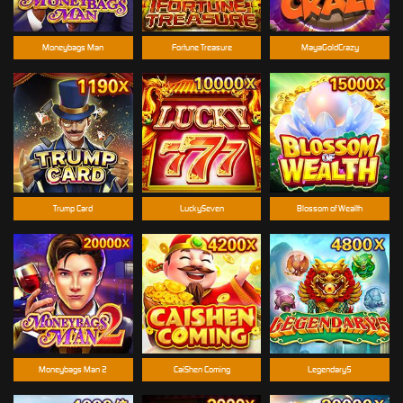
Moneybags Man
Fortune Treasure
MayaGoldCrazy
Trump Card
LuckySeven
Blossom of Wealth
Moneybags Man 2
CaiShen Coming
Legendary5