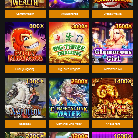
LanternWealth
Fruity Bonanza
Dragon Warrior
FunkyKingKong
Big Three Dragons
Glamorous Girl
Napoleon
Elemental Link Water
XiYangYang