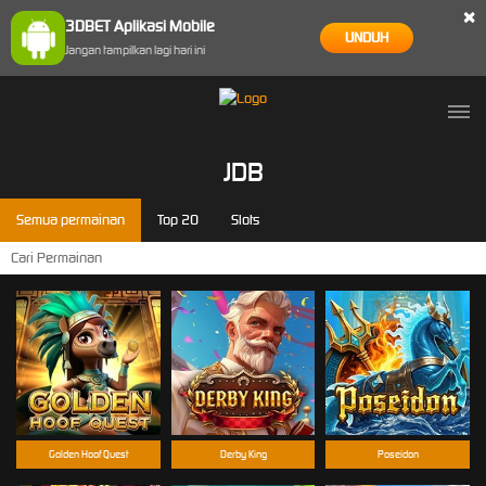
×
3DBET Aplikasi Mobile
UNDUH
Jangan tampilkan lagi hari ini
JDB
Semua permainan
Top 20
Slots
Golden Hoof Quest
Derby King
Poseidon