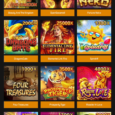
Beauty And The Kingdom
OpenSesameII
Fortune Neko
DragonsGate
Elemental Link Fire
Spindrift
Four Treasures
Prosperity Tiger
Rooster In Love