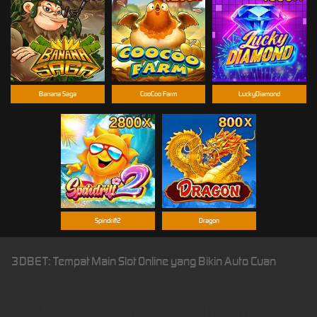
Banana Saga
CooCoo Farm
LuckyDiamond
Spindrift2
Dragon
3DBET: Tempat Main Slot Online yang Bikin Auto Cuan
3DBET: Tempat Main Slot