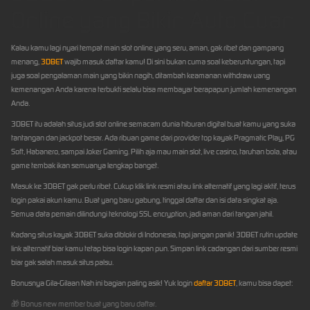
Online yang Bikin Auto Cuan
Kalau kamu lagi nyari tempat main slot online yang seru, aman, gak ribet dan gampang
menang,
3DBET
wajib masuk daftar kamu! Di sini bukan cuma soal keberuntungan, tapi
juga soal pengalaman main yang bikin nagih, ditambah keamanan withdraw uang
kemenangan Anda karena terbukti selalu bisa membayar berapapun jumlah kemenangan
Anda.
3DBET itu adalah situs judi slot online semacam dunia hiburan digital buat kamu yang suka
tantangan dan jackpot besar. Ada ribuan game dari provider top kayak Pragmatic Play, PG
Soft, Habanero, sampai Joker Gaming. Pilih aja mau main slot, live casino, taruhan bola, atau
game tembak ikan semuanya lengkap banget.
Masuk ke 3DBET gak perlu ribet. Cukup klik link resmi atau link alternatif yang lagi aktif, terus
login pakai akun kamu. Buat yang baru gabung, tinggal daftar dan isi data singkat aja.
Semua data pemain dilindungi teknologi SSL encryption, jadi aman dari tangan jahil.
Kadang situs kayak 3DBET suka diblokir di Indonesia, tapi jangan panik! 3DBET rutin update
link alternatif biar kamu tetap bisa login kapan pun. Simpan link cadangan dari sumber resmi
biar gak salah masuk situs palsu.
Bonusnya Gila-Gilaan Nah ini bagian paling asik! Yuk login
daftar 3DBET
, kamu bisa dapet:
🎁 Bonus new member buat yang baru daftar.