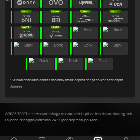
* Selama bank maintenance dan bank offline deposit dan penarikan tidak dapat
diproses
©2026 3DBET menawarkan berbagai macam provider pilihan terbaik dan didukung oleh
Layanan Pelanggan profesional 24/7 yang siap melayani Anda.