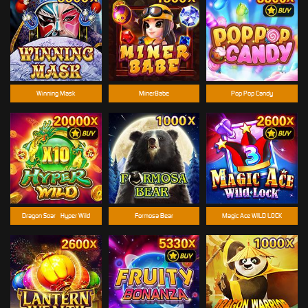
Winning Mask
MinerBabe
Pop Pop Candy
Dragon Soar - Hyper Wild
Formosa Bear
Magic Ace WILD LOCK