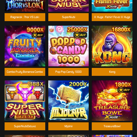
Ragnarok : Thor VS Loki
SuperNiubi
X-Huge_Fishin' Fever X-Huge
Combo Fruity Bonanza Combo
Pop Pop Candy 1000
Kong
SuperNiubiDeluxe
Mjolnir
TreasureBowl