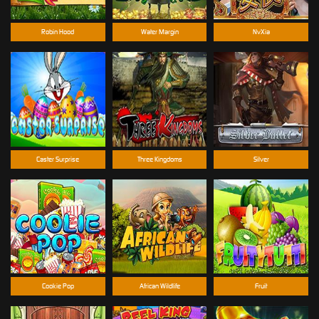
Robin Hood
Water Margin
NvXia
Caster Surprise
Three Kingdoms
Silver
Cookie Pop
African Wildlife
Fruit