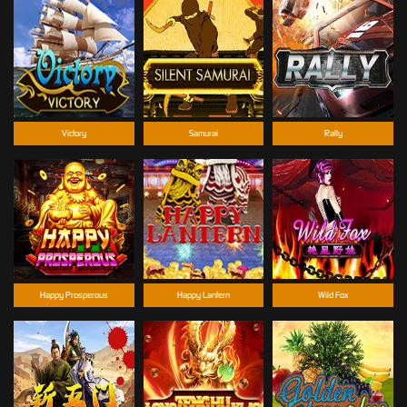
Victory
Samurai
Rally
Happy Prosperous
Happy Lantern
Wild Fox