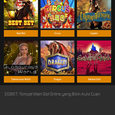
Best Bet
Circus
Captain
Glamourous World
Dragon
Sahara Gold
3DBET: Tempat Main Slot Online yang Bikin Auto Cuan
3DBET: Tempat Main Slot