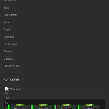
Hot Games
Slots
Live Casino
Race
Togel
Olahraga
Crash Game
Arcade
E-Sports
Sabung Ayam
Komunitas
Whatsapp