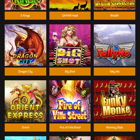
5 Kings
SAFARI Heat
Wealth
Dragon City
Big Shot
Tally Ho
Orient
Fire of Villa Street
Monkey Slots