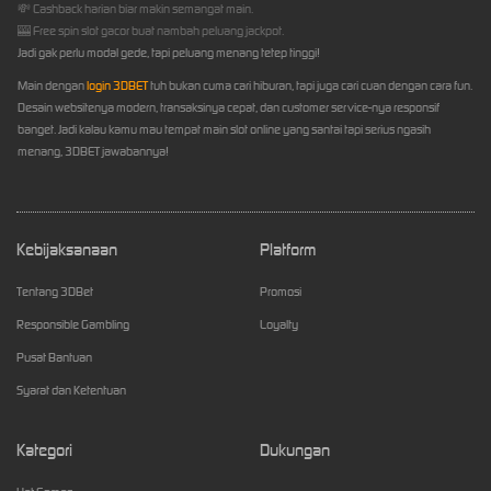
💸 Cashback harian biar makin semangat main.
🎰 Free spin slot gacor buat nambah peluang jackpot.
Jadi gak perlu modal gede, tapi peluang menang tetep tinggi!
Main dengan
login 3DBET
tuh bukan cuma cari hiburan, tapi juga cari cuan dengan cara fun.
Desain websitenya modern, transaksinya cepat, dan customer service-nya responsif
banget. Jadi kalau kamu mau tempat main slot online yang santai tapi serius ngasih
menang, 3DBET jawabannya!
Kebijaksanaan
Platform
Tentang 3DBet
Promosi
Responsible Gambling
Loyalty
Pusat Bantuan
Syarat dan Ketentuan
Kategori
Dukungan