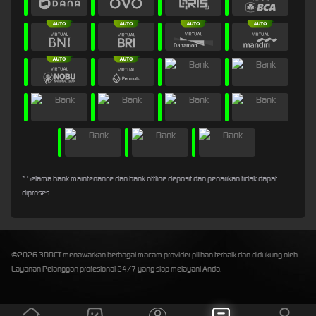
* Selama bank maintenance dan bank offline deposit dan penarikan tidak dapat
diproses
©2026 3DBET menawarkan berbagai macam provider pilihan terbaik dan didukung oleh
Layanan Pelanggan profesional 24/7 yang siap melayani Anda.