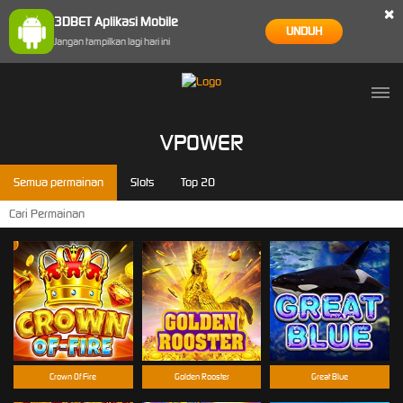
×
3DBET Aplikasi Mobile
UNDUH
Jangan tampilkan lagi hari ini
VPOWER
Semua permainan
Slots
Top 20
Crown Of Fire
Golden Rooster
Great Blue