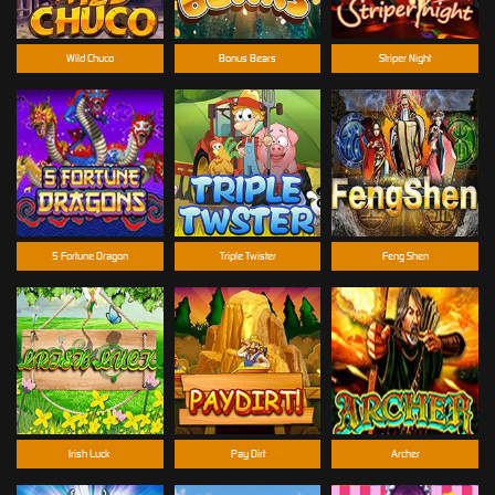
Wild Chuco
Bonus Bears
Striper Night
5 Fortune Dragon
Triple Twister
Feng Shen
Irish Luck
Pay Dirt
Archer