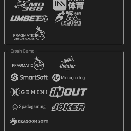
Crash Game