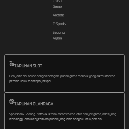
Crash
Game
Arcade
E-Sports
Sabung
Ayam
TARUHAN SLOT
Penyedia slot online dengan beragam pilihan game menarik yang memudahkan
pemain untuk mencapai jackpot
TARUHAN OLAHRAGA
Sportsbook Gaming Platform Terbaik menawarkan lebih banyak game, odds yang
lebih tinggi, dan menyediakan pilihan yang lebih banyak untuk pemain.