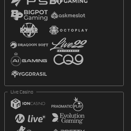
Live Casino