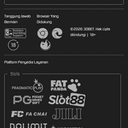
Tanggung Jawab
Browser Yang
Bermain
Didukung
©2026 3DBET. Hak cipta
dilindungi | 18+
Platform Penyedia Layanan
Slots