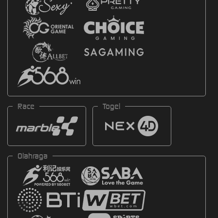
Race
Togel
Olahraga