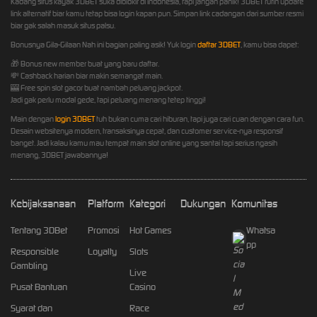
Kadang situs kayak 3DBET suka diblokir di Indonesia, tapi jangan panik! 3DBET rutin update
link alternatif biar kamu tetap bisa login kapan pun. Simpan link cadangan dari sumber resmi
biar gak salah masuk situs palsu.
Bonusnya Gila-Gilaan Nah ini bagian paling asik! Yuk login
daftar 3DBET
, kamu bisa dapet:
🎁 Bonus new member buat yang baru daftar.
💸 Cashback harian biar makin semangat main.
🎰 Free spin slot gacor buat nambah peluang jackpot.
Jadi gak perlu modal gede, tapi peluang menang tetep tinggi!
Main dengan
login 3DBET
tuh bukan cuma cari hiburan, tapi juga cari cuan dengan cara fun.
Desain websitenya modern, transaksinya cepat, dan customer service-nya responsif
banget. Jadi kalau kamu mau tempat main slot online yang santai tapi serius ngasih
menang, 3DBET jawabannya!
Kebijaksanaan
Platform
Kategori
Dukungan
Komunitas
Tentang 3DBet
Promosi
Hot Games
Whatsa
pp
Responsible
Loyalty
Slots
Gambling
Live
Pusat Bantuan
Casino
Syarat dan
Race