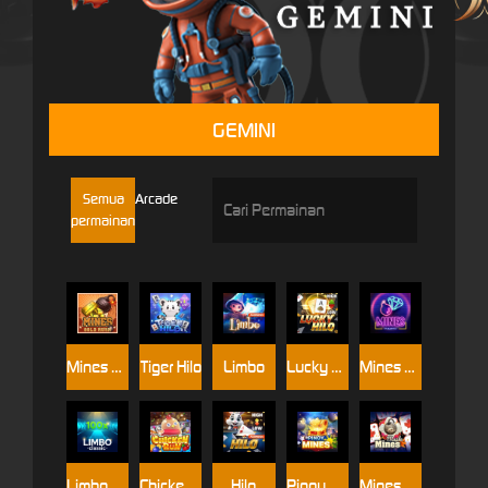
GEMINI
Semua
Arcade
permainan
Mines Gold Rush
Tiger Hilo
Limbo
Lucky Hilo
Mines Neon
Limbo Classic
Chicken Run
Hilo
Pinoy Mines
Mines Maple