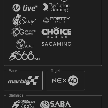
Race
Togel
Olahraga