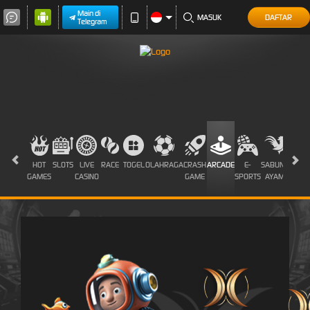
Main di
MASUK
DAFTAR
Telegram
HOT
SLOTS
LIVE
RACE
TOGEL
OLAHRAGA
CRASH
ARCADE
E-
SABUNG
PROM
GAMES
CASINO
GAME
SPORTS
AYAM