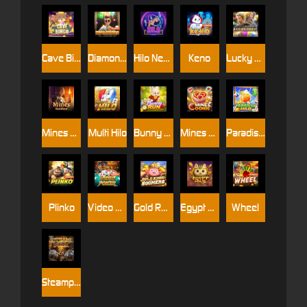
Cave Bingo
Diamonds
Hilo Neon
Keno
Lucky Drop-Olympus
Mines Raider
Multi Hilo
Bunny Run
Mines Cookie
Paradise Hilo
Plinko
Video Poker
Gold Rush: Boomers
Egypt Hilo
Wheel
Steampunk 2