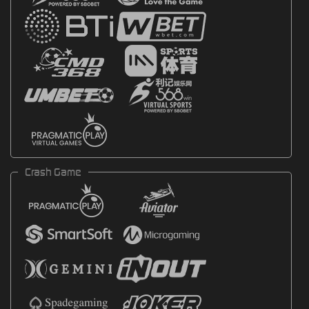
Crash Game