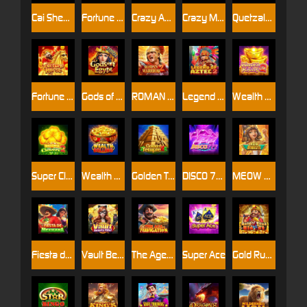
Cai Shen Arrives!
Fortune Toto 4D
Crazy ATM
Crazy Money Rolling
Quetzalcoatl
Fortune Horse
Gods of Egypt
ROMAN WARRIOR2
Legend of Aztec2
Wealth Rising 2
Super Clovers 2
Wealth Rolling
Golden Temple2
DISCO 777
MEOW DYNASTY
Fiesta de Mexicana
Vault Beauty Thief
The Age Of Navigation
Super Ace
Gold Rush Blast