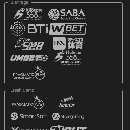
Olahraga
Crash Game