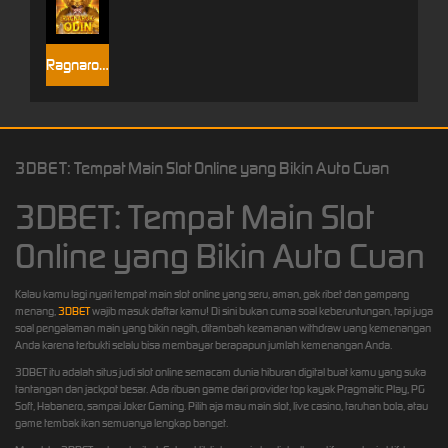
Ragnarok Odin
3DBET: Tempat Main Slot Online yang Bikin Auto Cuan
3DBET: Tempat Main Slot
Online yang Bikin Auto Cuan
Kalau kamu lagi nyari tempat main slot online yang seru, aman, gak ribet dan gampang
menang,
3DBET
wajib masuk daftar kamu! Di sini bukan cuma soal keberuntungan, tapi juga
soal pengalaman main yang bikin nagih, ditambah keamanan withdraw uang kemenangan
Anda karena terbukti selalu bisa membayar berapapun jumlah kemenangan Anda.
3DBET itu adalah situs judi slot online semacam dunia hiburan digital buat kamu yang suka
tantangan dan jackpot besar. Ada ribuan game dari provider top kayak Pragmatic Play, PG
Soft, Habanero, sampai Joker Gaming. Pilih aja mau main slot, live casino, taruhan bola, atau
game tembak ikan semuanya lengkap banget.