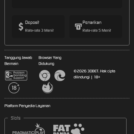
Deposit
Penarikan
Rata-rata 3 Menit
Rata-rata 5 Menit
Tanggung Jawab
Browser Yang
Bermain
Didukung
©2026 3DBET. Hak cipta
dilindungi | 18+
Platform Penyedia Layanan
Slots