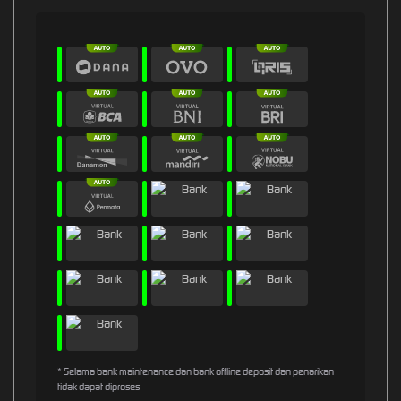
* Selama bank maintenance dan bank offline deposit dan penarikan
tidak dapat diproses