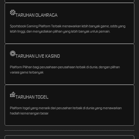
TARUHAN OLAHRAGA
Sportsbook Gaming Platform Terbaik menawarkan lebih banyak game, odds yang
lebih tinggi, dan menyediakan pilihan yang lebih banyak untuk pemain.
TARUHAN LIVE KASINO
Platform Pilihan bagi perusahaan-perusahaan terbaik di dunia, dengan pilihan
variasi game terbanyak
TARUHAN TOGEL
Platform togel yang menarik dari perusahan terbaik di dunia yang menawarkan
hadiah kemenangan besar