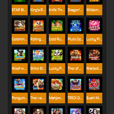
STAR Bingo
King's Return
Knife Throwing Show
Dragon's Expedition
Wilderness Lion
Goldmine Blast
Rolling Panda
Gold Rush Party
Pluto Gems
Lucky Piggy
Woof-woof Paradise
Strike Storm
Lucky Panda
Thor of Mars
Warlord Lu Bu
Penguin Smash
Thor vs Loki
Mahjong Gold 3
TRICK OR TREAT
Sushi Match