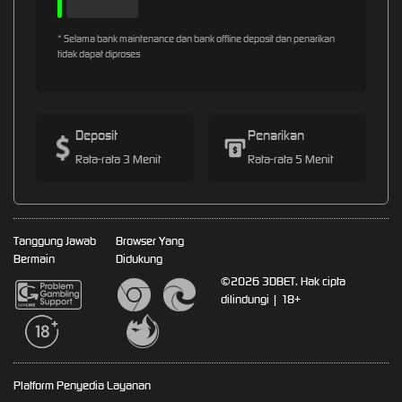
* Selama bank maintenance dan bank offline deposit dan penarikan
tidak dapat diproses
Deposit
Penarikan
Rata-rata 3 Menit
Rata-rata 5 Menit
Tanggung Jawab
Browser Yang
Bermain
Didukung
©2026 3DBET. Hak cipta
dilindungi | 18+
Platform Penyedia Layanan