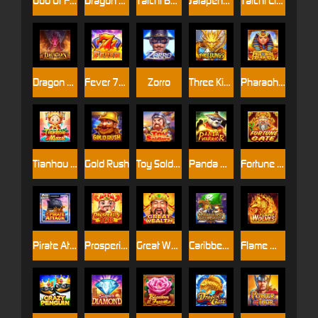
God Of Fortune
Dragon Tiles
Taichi Boy
Jalapeno Burst
Taichi Lion Dance
Dragon Treasure
Fever 777
Zorro
Three Kings
Pharaoh Treasures
Tianhou Mazu
Gold Rush
Toy Soldiers
Panda Warrior
Fortune Gate
Pirate Attack
Prosperity 168
Great Wealth
Caribbean Treasure
Flame Wolves