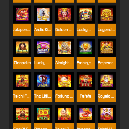
Jalapeno 2
Arctic King
Golden Wuzetian
Lucky Wheel
Legend of Aztec
Cleopatra
Lucky Wheel Deluxe
Almighty Zeus
Frenzyshot
Emperor Auspicious
Taichi Fortuna
The LIttle Witch
Fortune Cat
Fafafa
Royale Expedition