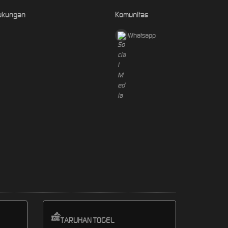
ukungan
Komunitas
Whatsapp
TARUHAN TOGEL