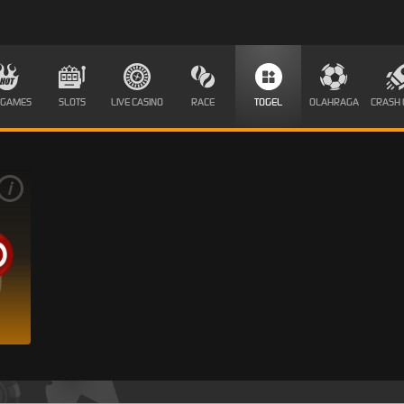
 GAMES
SLOTS
LIVE CASINO
RACE
TOGEL
OLAHRAGA
CRASH
i