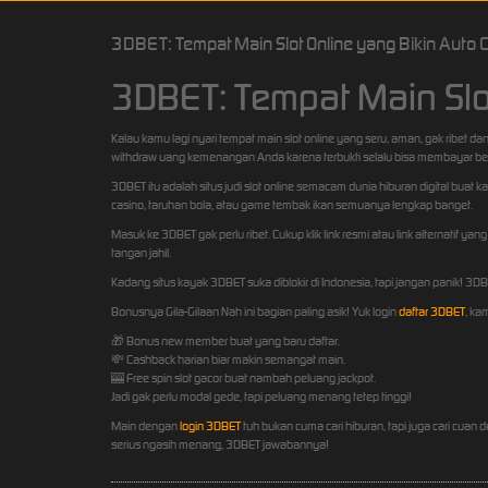
3DBET: Tempat Main Slot Online yang Bikin Auto 
3DBET: Tempat Main Slo
Kalau kamu lagi nyari tempat main slot online yang seru, aman, gak ribet
withdraw uang kemenangan Anda karena terbukti selalu bisa membayar 
3DBET itu adalah situs judi slot online semacam dunia hiburan digital buat 
casino, taruhan bola, atau game tembak ikan semuanya lengkap banget.
Masuk ke 3DBET gak perlu ribet. Cukup klik link resmi atau link alternatif yan
tangan jahil.
Kadang situs kayak 3DBET suka diblokir di Indonesia, tapi jangan panik! 3DBE
Bonusnya Gila-Gilaan Nah ini bagian paling asik! Yuk login
daftar 3DBET
, ka
🎁 Bonus new member buat yang baru daftar.
💸 Cashback harian biar makin semangat main.
🎰 Free spin slot gacor buat nambah peluang jackpot.
Jadi gak perlu modal gede, tapi peluang menang tetep tinggi!
Main dengan
login 3DBET
tuh bukan cuma cari hiburan, tapi juga cari cuan
serius ngasih menang, 3DBET jawabannya!