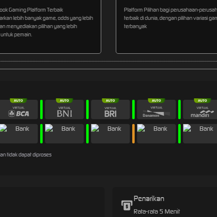
ook Gaming Platform Terbaik
Platform Pilihan bagi perusahaan-perusa
kan lebih banyak game, odds yang lebih
terbaik di dunia, dengan pilihan variasi g
 dan menyediakan pilihan yang lebih
terbanyak
untuk pemain.
an tidak dapat diproses
Penarikan
Rata-rata 5 Menit