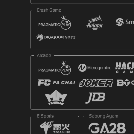
Crash Game
Arcade
E-Sports
Sabung Ayam