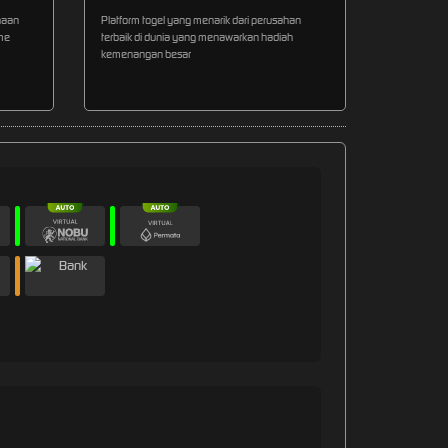
haan
Platform togel yang menarik dari perusahan
ame
terbaik di dunia yang menawarkan hadiah
kemenangan besar