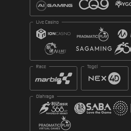
Live Casino
Race
Togel
Olahraga