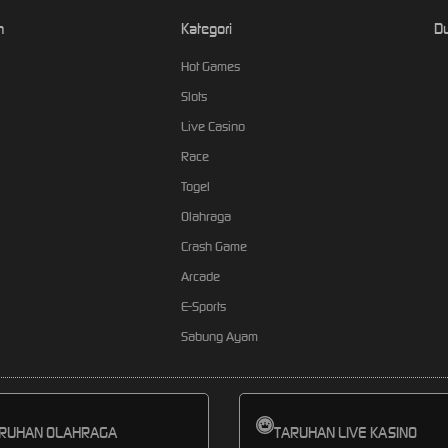
m
Kategori
D
Hot Games
Slots
Live Casino
Race
Togel
Olahraga
Crash Game
Arcade
E-Sports
Sabung Ayam
RUHAN OLAHRAGA
TARUHAN LIVE KASINO