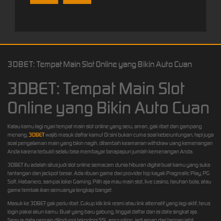
3DBET: Tempat Main Slot Online yang Bikin Auto Cuan
3DBET: Tempat Main Slot
Online yang Bikin Auto Cuan
Kalau kamu lagi nyari tempat main slot online yang seru, aman, gak ribet dan gampang
menang,
3DBET
wajib masuk daftar kamu! Di sini bukan cuma soal keberuntungan, tapi juga
soal pengalaman main yang bikin nagih, ditambah keamanan withdraw uang kemenangan
Anda karena terbukti selalu bisa membayar berapapun jumlah kemenangan Anda.
3DBET itu adalah situs judi slot online semacam dunia hiburan digital buat kamu yang suka
tantangan dan jackpot besar. Ada ribuan game dari provider top kayak Pragmatic Play, PG
Soft, Habanero, sampai Joker Gaming. Pilih aja mau main slot, live casino, taruhan bola, atau
game tembak ikan semuanya lengkap banget.
Masuk ke 3DBET gak perlu ribet. Cukup klik link resmi atau link alternatif yang lagi aktif, terus
login pakai akun kamu. Buat yang baru gabung, tinggal daftar dan isi data singkat aja.
Semua data pemain dilindungi teknologi SSL encryption, jadi aman dari tangan jahil.