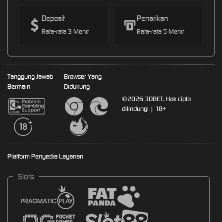
Deposit
Penarikan
Rata-rata 3 Menit
Rata-rata 5 Menit
Tanggung Jawab
Browser Yang
Bermain
Didukung
©2026 3DBET. Hak cipta
dilindungi | 18+
Platform Penyedia Layanan
Slots