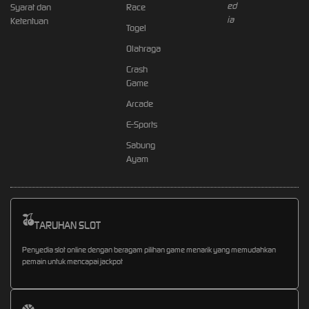
Syarat dan
Race
Ketentuan
Togel
Olahraga
Crash
Game
Arcade
E-Sports
Sabung
Ayam
TARUHAN SLOT
Penyedia slot online dengan beragam pilihan game menarik yang memudahkan
pemain untuk mencapai jackpot