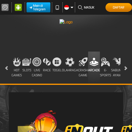
Main di
MASUK
DAFTAR
Telegram
HOT
SLOTS
LIVE
RACE
TOGEL
OLAHRAGA
CRASH
ARCADE
E-
SABUNG
PROM
GAMES
CASINO
GAME
SPORTS
AYAM