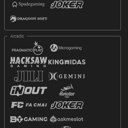
Arcade