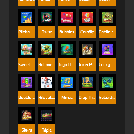
Plinko 1000
Twist
Bubbles
Сoinflip
Goblin-tower
Sweet Keno
Hot-mines
Jogo Do Bicho
Joker Poker
Lucky mines
Double Online
Hilo Joker
Mines
Drop The Billionaire
Robo dice
Stairs
Triple