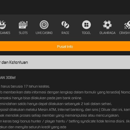
 GAMES
SLOTS
LIVE CASINO
RACE
TOGEL
OLAHRAGA
CRASH
Pusat Info
t dan Ketentuan
AN 3DBet
 harus berusia 17 tahun keatas.
b memberikan data informasi dengan lengkap dalam formulir yang tersedia( Nom
ansaksi hanya bisa dilakukan pada jam bank online.
mindahan saldo hanya dapat dilakukan sebanyak 2 kali dalam sehari.
posit dilakukan melalui Mesin ATM, Internet banking, dan sms ( Diluar dari ini, k
hak menolak proses setiap member yang memanipulasi atau mencurigakan.
n keras bagi bonus hunter / player hantu / betting syndicate tidak terima disini. J
kun dan menyita seluruh kredit yang ada