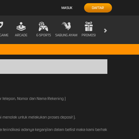
MASUK
DAFTAR
 GAME
ARCADE
E-SPORTS
SABUNG AYAM
PROMOSI
or telepon, Nomor dan Nama Rekening )
ami menolak untuk melakukan proses deposit ).
ika terindikasi adanya keganjilan dalam betlist maka kami berhak