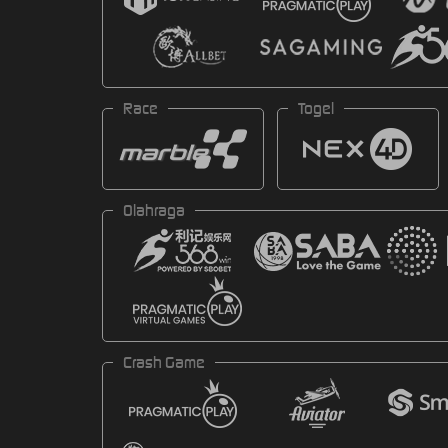
Race
Togel
Olahraga
Crash Game