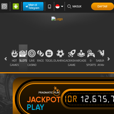
Main di
MASUK
DAFTAR
Telegram
HOT
SLOTS
LIVE
RACE
TOGEL
OLAHRAGA
CRASH
ARCADE
E-
SABUNG
PROM
GAMES
CASINO
GAME
SPORTS
AYAM
IDR
12,675,
JACKPOT
PLAY