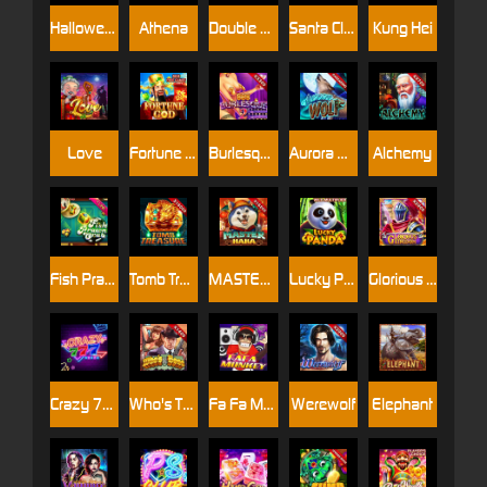
Halloween
Athena
Double Happiness
Santa Claus
Kung Hei
Love
Fortune God
Burlesque 2
Aurora Wolf
Alchemy
Fish Prawn Crab
Tomb Treasure
MASTER HAHA
Lucky Panda
Glorious Kingdom
Crazy 777
Who's The Boss
Fa Fa Monkey
Werewolf
Elephant