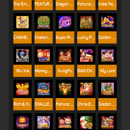
The Empire
FEATURE BUY・SUPER POWERFUL
Dragon Boat Festival
Fortune Teller
India Treasure
CAISHEN DADDY
Challenge・Mayan Calendar
Super Rich
Lucky Poker 2
Golden Zongzi
Wu Xia
Money Meow
KungFu
DIAO CHAN FA DA CAI
My Lord
Rich & Happy
CHALLENGE・FU LU SHOU XI
Fortune Bull
China Empress
Golden Week