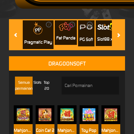
i
i
i
i
i
Facha
Fat Panda
Slot88 x PP
PG Soft
Pragmatic Play
DRAGOONSOFT
Semua
Slots
Top
permainan
20
Mahjong Win
Coin Cat 2
Mahjong Win 2
Toy Pop
Mahjong Win 3