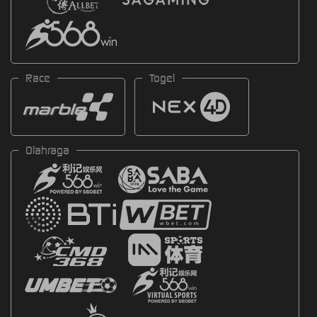
Race
Togel
Olahraga