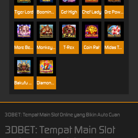
Tiger Lord
Booming Gems
Get High
Chef Lady
Ore Power
More Beauties
Monkey King
T-Rex
Coin Rat
Midas Touch
Bakufu Shogun
Diamond 7
3DBET: Tempat Main Slot Online yang Bikin Auto Cuan
3DBET: Tempat Main Slot