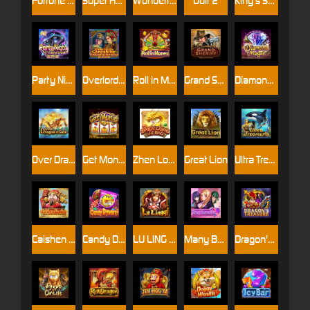
Fortune Twins
Super Hoo Hey How
Wonderful Christmas
Golf 2
King's Sword
Party Night
Overlord & Concubine
Roll in Money
Grand Sheriff
Diamond Mogul
Over Dragon's Gate
Get Money
Zhen Long Ju Bao
Great Lion
Ultra Treasure
Caishen Coming
Candy Dynasty
LU LING QI
Many Beauties
Dragon's Treasure