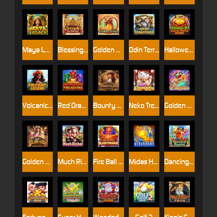
Maya Legacy
Blessing Temple
Golden Qilin
Odin Territory
Halloween Win
Volcanic Legend
Red Dragon’s Treasure
Bounty Clash
Neko Treasures
Golden Snake
Golden Duel
Much Richer
Fire Ball Blaze Phoenix
Midas Hand
Dancing Samba