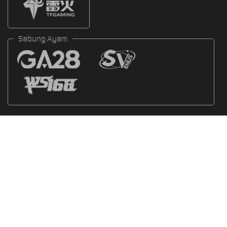
Sabung Ayam