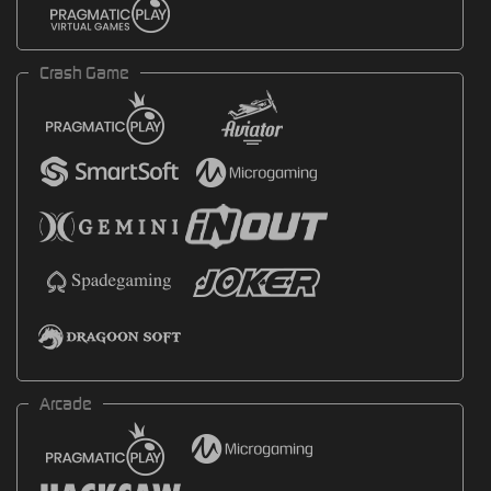
Crash Game
Arcade