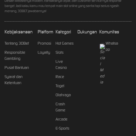
Desain websitenya modern, transaksinya cepat, dan customer service-nya responsif
banget. Jadi kalau kamu mau tempat main slot online yang santai tapi serius ngasih
menang, 3DBET jawabannya!
Kebijaksanaan
Platform
Kategori
Dukungan
Komunitas
Tentang 3DBet
Promosi
Hot Games
Whatsa
pp
Responsible
Loyalty
Slots
Gambling
Live
Pusat Bantuan
Casino
Syarat dan
Race
Ketentuan
Togel
Olahraga
Crash
Game
Arcade
E-Sports