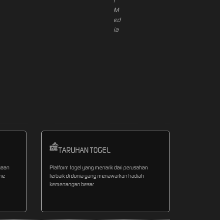
TARUHAN TOGEL
haan
Platform togel yang menarik dari perusahan
ame
terbaik di dunia yang menawarkan hadiah
kemenangan besar